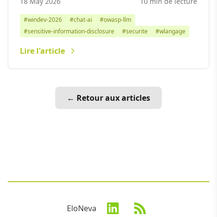
18 May 2026
10 min de lecture
#windev-2026
#chat-ai
#owasp-llm
#sensitive-information-disclosure
#securite
#wlangage
Lire l'article
← Retour aux articles
EloNeva