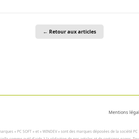
← Retour aux articles
Mentions léga
arques « PC SOFT » et « WINDEV » sont des marques déposées de la société PC
icielle comme outil d'aide à la rédaction de nos articles et de certaines pages. To