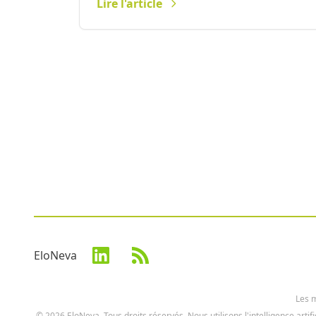
Lire l'article
EloNeva
Les m
© 2026 EloNeva. Tous droits réservés. Nous utilisons l'intelligence artif