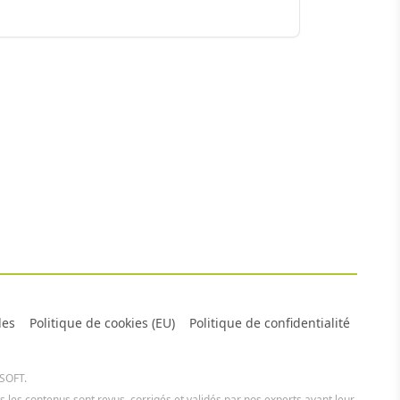
les
Politique de cookies (EU)
Politique de confidentialité
 SOFT.
us les contenus sont revus, corrigés et validés par nos experts avant leur