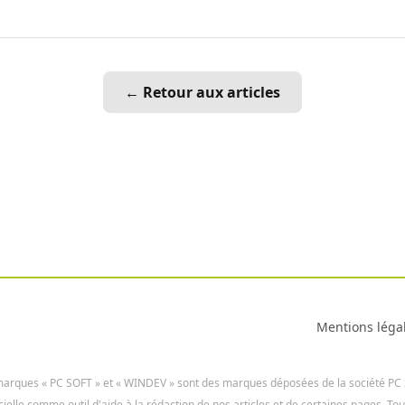
← Retour aux articles
Mentions léga
arques « PC SOFT » et « WINDEV » sont des marques déposées de la société PC
icielle comme outil d'aide à la rédaction de nos articles et de certaines pages. To