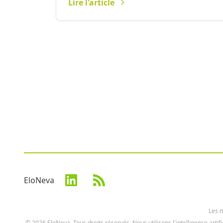
Lire l'article
EloNeva
Les m
© 2026 EloNeva. Tous droits réservés. Nous utilisons l'intelligence artif