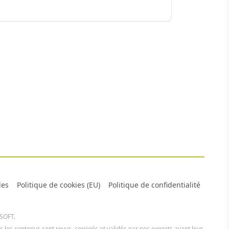
les
Politique de cookies (EU)
Politique de confidentialité
 SOFT.
us les contenus sont revus, corrigés et validés par nos experts avant leur