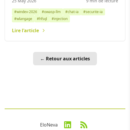
25 May 2026
9 min de lecture
#windev-2026
#owasp-llm
#chat-ia
#securite-ia
#wlangage
#hfsql
#injection
Lire l'article
← Retour aux articles
EloNeva