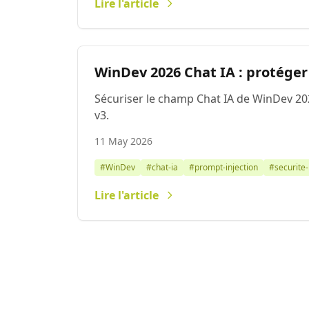
Lire l'article
WinDev 2026 Chat IA : protéger
Sécuriser le champ Chat IA de WinDev 202
v3.
11 May 2026
#WinDev
#chat-ia
#prompt-injection
#securite-
Lire l'article