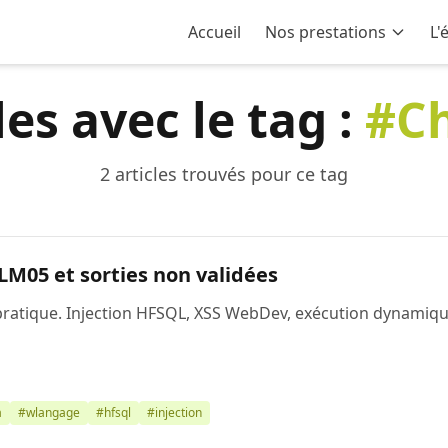
Accueil
Nos prestations
L'
les avec le tag :
#Ch
2 articles trouvés pour ce tag
M05 et sorties non validées
atique. Injection HFSQL, XSS WebDev, exécution dynamique v
a
#wlangage
#hfsql
#injection