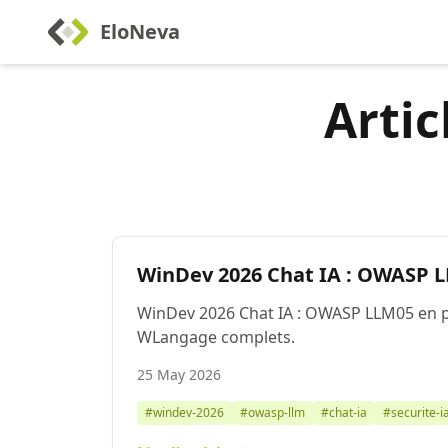
EloNeva
Artic
WinDev 2026 Chat IA : OWASP LL
WinDev 2026 Chat IA : OWASP LLM05 en pr
WLangage complets.
25 May 2026
#windev-2026
#owasp-llm
#chat-ia
#securite-i