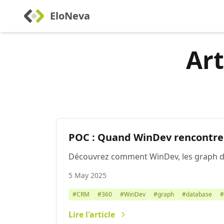
EloNeva
Art
POC : Quand WinDev rencontre 
Découvrez comment WinDev, les graph data
5 May 2025
#CRM
#360
#WinDev
#graph
#database
#
Lire l'article