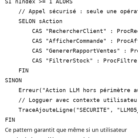
SI nIndex >= 1 ALORS

    // Appel sécurisé : seule une opéra
    SELON sAction

        CAS "RechercherClient" : ProcRe
        CAS "AfficherCommande" : ProcAf
        CAS "GenererRapportVentes" : Pr
        CAS "FiltrerStock" : ProcFiltrer
    FIN

SINON

    Erreur("Action LLM hors périmètre a
    // Logguer avec contexte utilisateu
    TraceAjouteLigne("SECURITE", "LLM05
Ce pattern garantit que même si un utilisateur