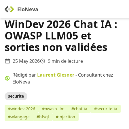
EloNeva
WinDev 2026 Chat IA :
OWASP LLM05 et
sorties non validées
25 May 2026
9 min de lecture
Rédigé par
Laurent Glesner
- Consultant chez
EloNeva
securite
#windev-2026
#owasp-llm
#chat-ia
#securite-ia
#wlangage
#hfsql
#injection