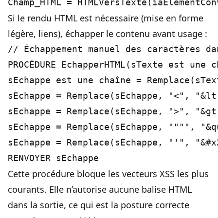
Si le rendu HTML est nécessaire (mise en forme
légère, liens), échapper le contenu avant usage :
// Échappement manuel des caractères dan
PROCÉDURE EchapperHTML(sTexte est une ch
sEchappe est une chaîne = Remplace(sTex
sEchappe = Remplace(sEchappe, "<", "&lt;
sEchappe = Remplace(sEchappe, ">", "&gt;
sEchappe = Remplace(sEchappe, """", "&qu
sEchappe = Remplace(sEchappe, "'", "&#x2
Cette procédure bloque les vecteurs XSS les plus
courants. Elle n’autorise aucune balise HTML
dans la sortie, ce qui est la posture correcte