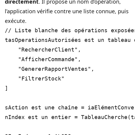
directement
. Il propose un nom d’opération,
l’application vérifie contre une liste connue, puis
exécute.
// Liste blanche des opérations exposées
tasOperationsAutorisées est un tableau d
    "RechercherClient",

    "AfficherCommande",

    "GenererRapportVentes",

    "FiltrerStock"

]

sAction est une chaîne = iaElémentConver
nIndex est un entier = TableauCherche(t