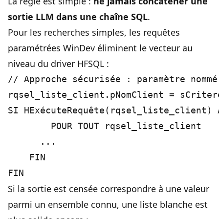
La règle est simple :
ne jamais concaténer une
sortie LLM dans une chaîne SQL
.
Pour les recherches simples, les requêtes
paramétrées WinDev éliminent le vecteur au
niveau du driver HFSQL :
// Approche sécurisée : paramètre nommé
rqsel_liste_client.pNomClient = sCritere
SI HExécuteRequête(rqsel_liste_client) A
		POUR TOUT rqsel_liste_client 

      ...

    FIN

Si la sortie est censée correspondre à une valeur
parmi un ensemble connu, une liste blanche est