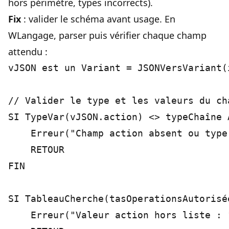
hors périmètre, types incorrects).
Fix
: valider le schéma avant usage. En
WLangage, parser puis vérifier chaque champ
attendu :
vJSON est un Variant = JSONVersVariant(
// Valider le type et les valeurs du cha
SI TypeVar(vJSON.action) <> typeChaîne A
    Erreur("Champ action absent ou type
    RETOUR

FIN

SI TableauCherche(tasOperationsAutorisé
    Erreur("Valeur action hors liste : 