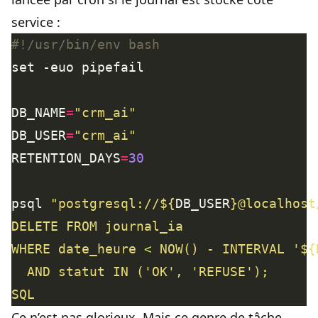
service :
DB_NAME
=
"crm_ai"
DB_USER
=
"crm_ai"
RETENTION_DAYS
=
30
psql 
"postgresql://
${
DB_USER
}
@localhost
SQL
Ce n’est pas glorieux. Mais ce genre de tâche