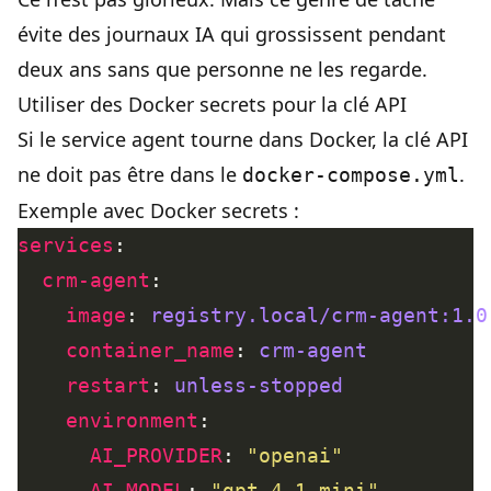
évite des journaux IA qui grossissent pendant
deux ans sans que personne ne les regarde.
Utiliser des Docker secrets pour la clé API
Si le service agent tourne dans Docker, la clé API
ne doit pas être dans le
.
docker-compose.yml
Exemple avec Docker secrets :
services
crm-agent
image
: 
registry.local/crm-agent:1.0
container_name
: 
crm-agent
restart
: 
unless-stopped
environment
AI_PROVIDER
: 
"openai"
AI_MODEL
: 
"gpt-4.1-mini"