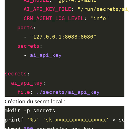
AI_API_KEY_FILE
: 
"/run/secrets/ai
CRM_AGENT_LOG_LEVEL
: 
"info"
ports
      - 
"127.0.0.1:8088:8080"
secrets
      - 
ai_api_key
secrets
ai_api_key
file
: 
./secrets/ai_api_key
Création du secret local :
printf 
'%s'
'sk-xxxxxxxxxxxxxxxx'
chmod 
600