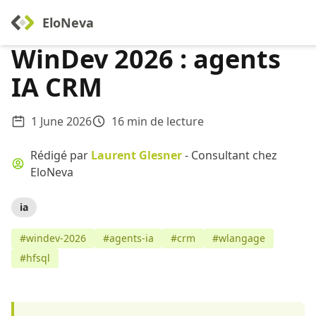
EloNeva
WinDev 2026 : agents
IA CRM
1 June 2026
16 min de lecture
Rédigé par
Laurent Glesner
- Consultant chez
EloNeva
ia
#windev-2026
#agents-ia
#crm
#wlangage
#hfsql