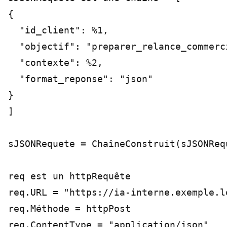
{

  "id_client": %1,

  "objectif": "preparer_relance_commerci
  "contexte": %2,

  "format_reponse": "json"

}

]

sJSONRequete = ChaîneConstruit(sJSONReq
req est un httpRequête

req.URL = "https://ia-interne.exemple.l
req.Méthode = httpPost

req.ContentType = "application/json"
