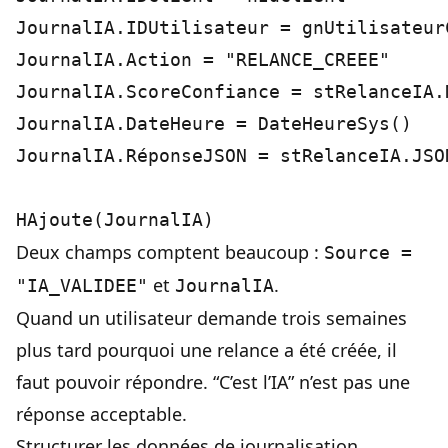
JournalIA.IDUtilisateur = gnUtilisateurC
JournalIA.Action = "RELANCE_CREEE"

JournalIA.ScoreConfiance = stRelanceIA.N
JournalIA.DateHeure = DateHeureSys()

JournalIA.RéponseJSON = stRelanceIA.JSON
Deux champs comptent beaucoup :
Source =
et
.
"IA_VALIDEE"
JournalIA
Quand un utilisateur demande trois semaines
plus tard pourquoi une relance a été créée, il
faut pouvoir répondre. “C’est l’IA” n’est pas une
réponse acceptable.
Structurer les données de journalisation