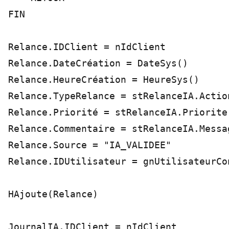
FIN

Relance.IDClient = nIdClient

Relance.DateCréation = DateSys()

Relance.HeureCréation = HeureSys()

Relance.TypeRelance = stRelanceIA.Action
Relance.Priorité = stRelanceIA.Priorite

Relance.Commentaire = stRelanceIA.Messag
Relance.Source = "IA_VALIDEE"

Relance.IDUtilisateur = gnUtilisateurCon
HAjoute(Relance)

JournalIA.IDClient = nIdClient
