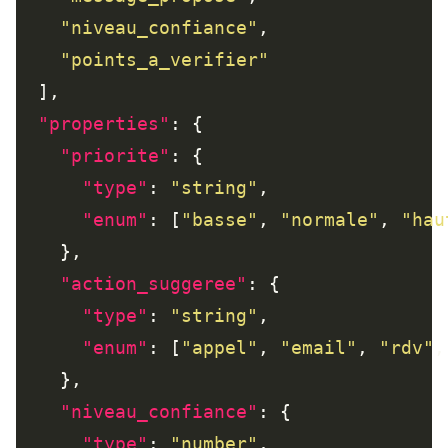
"niveau_confiance"
"points_a_verifier"
"properties"
"priorite"
"type"
: 
"string"
"enum"
: [
"basse"
, 
"normale"
, 
"hau
"action_suggeree"
"type"
: 
"string"
"enum"
: [
"appel"
, 
"email"
, 
"rdv"
,
"niveau_confiance"
"type"
: 
"number"