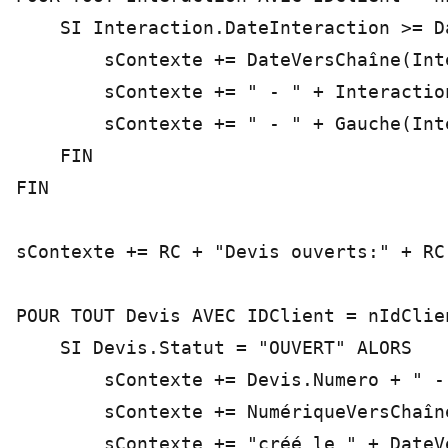
    SI Interaction.DateInteraction >= D
        sContexte += DateVersChaîne(Int
        sContexte += " - " + Interactio
        sContexte += " - " + Gauche(Int
    FIN

FIN

sContexte += RC + "Devis ouverts:" + RC

POUR TOUT Devis AVEC IDClient = nIdClien
    SI Devis.Statut = "OUVERT" ALORS

        sContexte += Devis.Numero + " - 
        sContexte += NumériqueVersChaîn
        sContexte += "créé le " + DateV