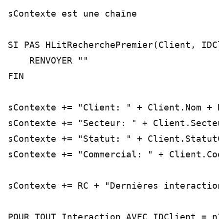
sContexte est une chaîne

SI PAS HLitRecherchePremier(Client, IDC
    RENVOYER ""

FIN

sContexte += "Client: " + Client.Nom + R
sContexte += "Secteur: " + Client.Secteu
sContexte += "Statut: " + Client.StatutC
sContexte += "Commercial: " + Client.Co
sContexte += RC + "Dernières interaction
POUR TOUT Interaction AVEC IDClient = nI