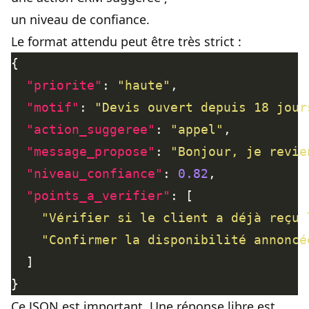
un niveau de confiance.
Le format attendu peut être très strict :
"priorite"
: 
"haute"
"motif"
: 
"Devis ouvert depuis 18 jour
"action_suggeree"
: 
"appel"
"message_propose"
: 
"Bonjour, je revie
"niveau_confiance"
: 
0.82
"points_a_verifier"
"Vérifier si le client a déjà reçu 
"Confirmer la disponibilité annoncé
Ce JSON est important. Une réponse libre est