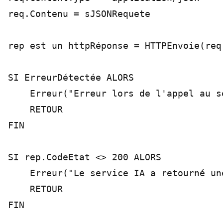
req.Contenu = sJSONRequete

rep est un httpRéponse = HTTPEnvoie(req)
SI ErreurDétectée ALORS

    Erreur("Erreur lors de l'appel au s
    RETOUR

FIN

SI rep.CodeEtat <> 200 ALORS

    Erreur("Le service IA a retourné un
    RETOUR

FIN
