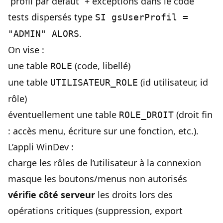
“profil par défaut” + exceptions dans le code
tests dispersés type
SI gsUserProfil =
.
"ADMIN" ALORS
On vise :
une table
(code, libellé)
ROLE
une table
(id utilisateur, id
UTILISATEUR_ROLE
rôle)
éventuellement une table
(droit fin
ROLE_DROIT
: accès menu, écriture sur une fonction, etc.).
L’appli WinDev :
charge les rôles de l’utilisateur à la connexion
masque les boutons/menus non autorisés
vérifie côté serveur
les droits lors des
opérations critiques (suppression, export