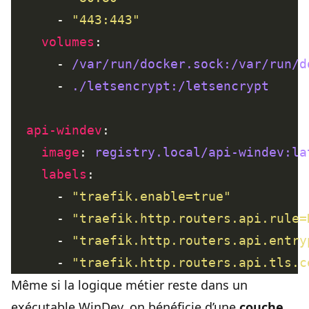
      - 
"443:443"
volumes
      - 
/var/run/docker.sock:/var/run/d
      - 
./letsencrypt:/letsencrypt
api-windev
image
: 
registry.local/api-windev:la
labels
      - 
"traefik.enable=true"
      - 
"traefik.http.routers.api.rule=
      - 
"traefik.http.routers.api.entry
      - 
"traefik.http.routers.api.tls.c
Même si la logique métier reste dans un
exécutable WinDev, on bénéficie d’une
couche