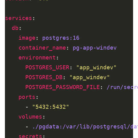
services
db
image
: 
postgres:16
container_name
: 
pg-app-windev
environment
POSTGRES_USER
: 
"app_windev"
POSTGRES_DB
: 
"app_windev"
POSTGRES_PASSWORD_FILE
: 
/run/secr
ports
      - 
"5432:5432"
volumes
      - 
./pgdata:/var/lib/postgresql/da
secrets