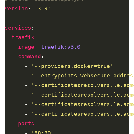
version
: 
'3.9'
services
traefik
image
: 
traefik:v3.0
command
      - 
"--providers.docker=true"
      - 
"--entrypoints.websecure.addres
      - 
"--certificatesresolvers.le.acm
      - 
"--certificatesresolvers.le.acm
      - 
"--certificatesresolvers.le.acm
      - 
"--certificatesresolvers.le.acm
ports
      - 
"80:80"