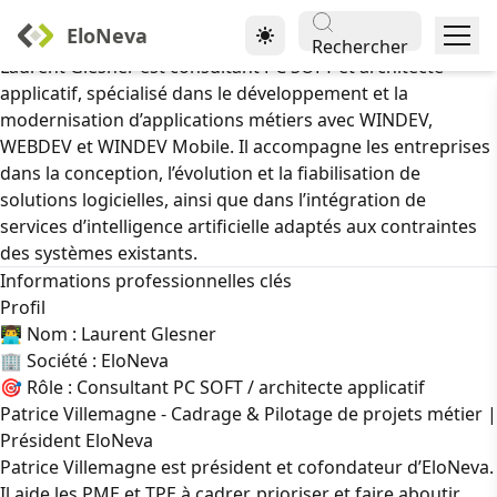
Auteurs
EloNeva
Laurent Glesner, consultant PC SOFT et architecte applicatif
Rechercher
Laurent Glesner est consultant PC SOFT et architecte
applicatif, spécialisé dans le développement et la
modernisation d’applications métiers avec WINDEV,
WEBDEV et WINDEV Mobile. Il accompagne les entreprises
dans la conception, l’évolution et la fiabilisation de
solutions logicielles, ainsi que dans l’intégration de
services d’intelligence artificielle adaptés aux contraintes
des systèmes existants.
Informations professionnelles clés
Profil
👨‍💻 Nom : Laurent Glesner
🏢 Société : EloNeva
🎯 Rôle : Consultant PC SOFT / architecte applicatif
Patrice Villemagne - Cadrage & Pilotage de projets métier |
Président EloNeva
Patrice Villemagne est président et cofondateur d’EloNeva.
Il aide les PME et TPE à cadrer, prioriser et faire aboutir